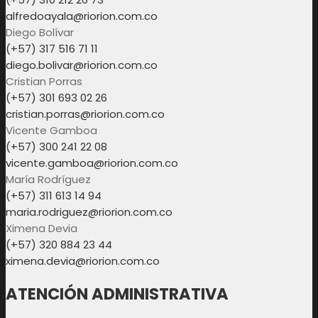
alfredoayala@riorion.com.co
Diego Bolívar
(+57) 317 516 71 11
diego.bolivar@riorion.com.co
Cristian Porras
(+57) 301 693 02 26
cristian.porras@riorion.com.co
Vicente Gamboa
(+57) 300 241 22 08
vicente.gamboa@riorion.com.co
María Rodríguez
(+57) 311 613 14 94
maria.rodriguez@riorion.com.co
Ximena Devia
(+57) 320 884 23 44
ximena.devia@riorion.com.co
ATENCIÓN ADMINISTRATIVA