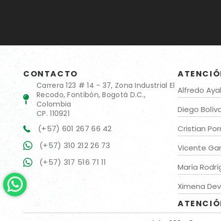
Cadenas eslabonad
CONTACTO
ATENCIÓ
Carrera 123 # 14 - 37, Zona Industrial El
Alfredo Aya
Recodo, Fontibón, Bogotá D.C.,
Colombia
Diego Bolív
CP. 110921
(+57) 601 267 66 42
Cristian Por
(+57) 310 212 26 73
Vicente G
(+57) 317 516 71 11
María Rodrí
Ximena Dev
ATENCIÓ