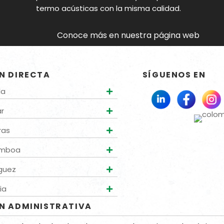
as
termo acústicas con la misma calidad.
Conoce más en nuestra página web
N DIRECTA
SÍGUENOS EN
la
ar
ras
amboa
guez
ia
N ADMINISTRATIVA