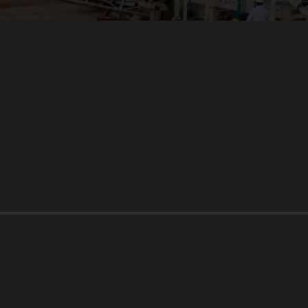
Productos
Trituradoras
Zarandas
Alimentadores de b
Molinos impactores
Norias
Bombas de lodos
Molinos de martillos
Entre otros