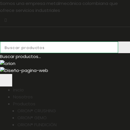
Somos una empresa metalmecánica colombiana que
ofrece servicios industriales
Buscar productos...
Inicio
Nosotros
Productos
ORION® CRUSHING
ORION® GEMO
ORION® FUNDICIÓN