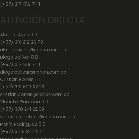
(+57) 317 516 71 11
ATENCIÓN DIRECTA
Alfredo Ayala
(+57) 310 212 26 73
alfredoayala@riorion.com.co
Diego Bolívar
(+57) 317 516 71 11
diego.bolivar@riorion.com.co
Cristian Porras
(+57) 301 693 02 26
cristian.porras@riorion.com.co
Vicente Gamboa
(+57) 300 241 22 08
vicente.gamboa@riorion.com.co
María Rodríguez
(+57) 311 613 14 94
maria.rodriguez@riorion.com.co