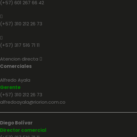
(+57) 601 267 66 42
(+57) 310 212 26 73
(+57) 317 516 71 11
Atencion directa
E
x
Comerciales
p
a
n
Alfredo Ayala
d
Gerente
(+57) 310 212 26 73
alfredoayala@riorion.com.co
Diego Bolívar
Director comercial