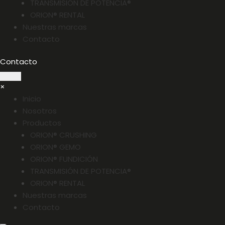
TRANSMISIÓN DE POTENCIA®
ORION® RENTAL
Nuestras marcas
Contacto
Contacto
×
Inicio
Nosotros
Productos
ORION® CRUSHING
ORION® GEMO
ORION® FUNDICIÓN
TRANSMISIÓN DE POTENCIA®
ORION® RENTAL
Nuestras marcas
Contacto