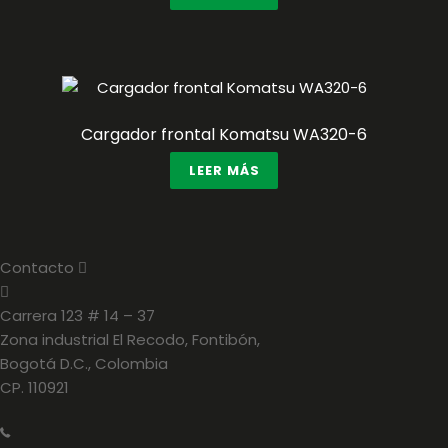
Cargador frontal Komatsu WA320-6
LEER MÁS
Contacto
E
x
p
a
Carrera 123 # 14 – 37
n
Zona industrial El Recodo, Fontibón,
d
Bogotá D.C., Colombia
CP. 110921