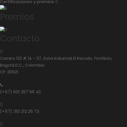
Certificaciones y premios
E
x
p
Premios
a
n
d
Contacto
Carrera 123 # 14 - 37, Zona Industrial El Recodo, Fontibón,
Bogotá D.C., Colombia
CP. 110921
(+57) 601 267 66 42
(+57) 310 212 26 73