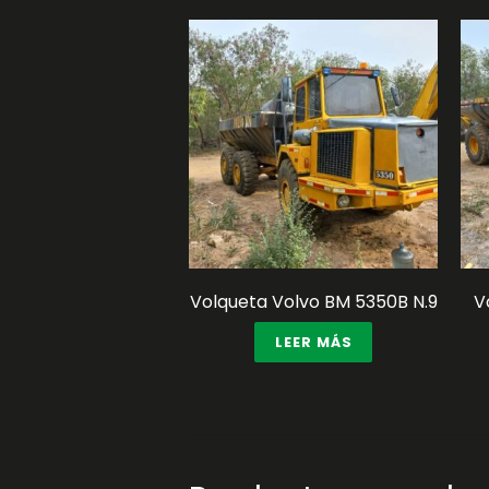
Volqueta Volvo BM 5350B N.9
V
LEER MÁS