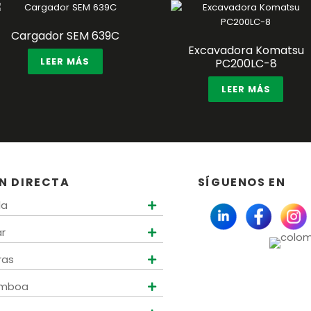
Cargador SEM 639C
Excavadora Komatsu
LEER MÁS
PC200LC-8
LEER MÁS
N DIRECTA
SÍGUENOS EN
la
ar
ras
amboa