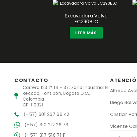
Excavadora Volvo
EC290BLC
LEER MÁS
CONTACTO
ATENCIÓ
Carrera 123 # 14 - 37, Zona Industrial El
Alfredo Aya
Recodo, Fontibón, Bogotá D.C.,
Colombia
Diego Bolív
CP. 110921
(+57) 601 267 66 42
Cristian Por
(+57) 310 212 26 73
Vicente G
(+57) 317 516 71 11