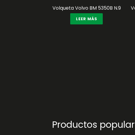
Volqueta Volvo BM 5350B N.9
V
LEER MÁS
Productos popula