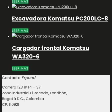
LEER MÁS
Excavadora Komatsu PC200LC-8
LEER MÁS
Cargador frontal Komatsu
WA320-6
LEER MÁS
Contacto
Expand
Carrera 123 # 14 – 37
Zona industrial El Recodo, Fontibón,
Bogotá D.C., Colombia
CP. 110921