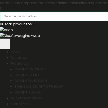
Somos una empresa metalmecánica colombiana que ofrece s
Buscar productos...
Inicio
Nosotros
Productos
ORION® CRUSHING
ORION® GEMO
ORION® FUNDICIÓN
TRANSMISIÓN DE POTENCIA®
ORION® RENTAL
Nuestras marcas
Contacto