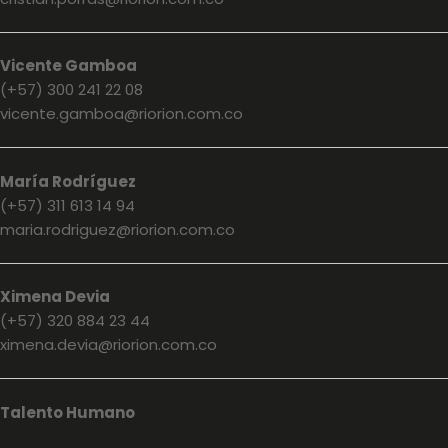
Vicente Gamboa
(+57) 300 241 22 08
vicente.gamboa@riorion.com.co
María Rodríguez
(+57) 311 613 14 94
maria.rodriguez@riorion.com.co
Ximena Devia
(+57) 320 884 23 44
ximena.devia@riorion.com.co
Talento Humano