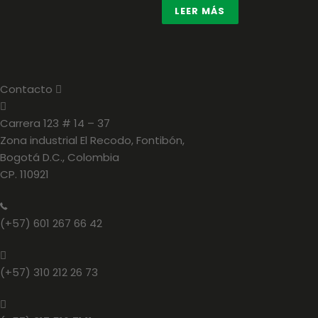
LEER MÁS
Contacto
E
x
p
a
Carrera 123 # 14 – 37
n
Zona industrial El Recodo, Fontibón,
d
Bogotá D.C., Colombia
CP. 110921
(+57) 601 267 66 42
(+57) 310 212 26 73