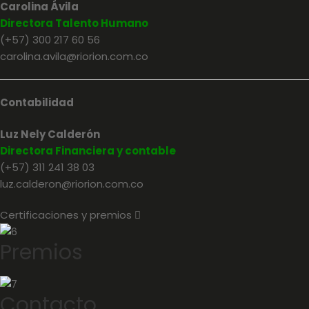
Carolina Ávila
Directora Talento Humano
(+57) 300 217 60 56
carolina.avila@riorion.com.co
Contabilidad
Luz Nely Calderón
Directora Financiera y contable
(+57) 311 241 38 03
luz.calderon@riorion.com.co
Certificaciones y premios
E
x
p
Premios
a
n
d
Contacto