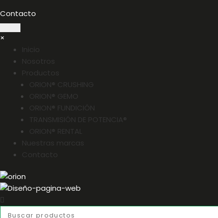
Contacto
×
Inicio
Nosotros
Productos
ORION® CRUSHING
ORION® GEMO
ORION® FUNDICIÓN
TRANSMISIÓN DE POTENCIA®
ORION® RENTAL
Nuestras marcas
Contacto