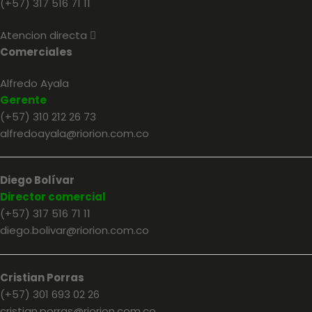
(+57) 317 516 71 11
Atencion directa
E
x
Comerciales
p
a
n
Alfredo Ayala
d
Gerente
(+57) 310 212 26 73
alfredoayala@riorion.com.co
Diego Bolívar
Director comercial
(+57) 317 516 71 11
diego.bolivar@riorion.com.co
Cristian Porras
(+57) 301 693 02 26
cristian.porras@riorion.com.co