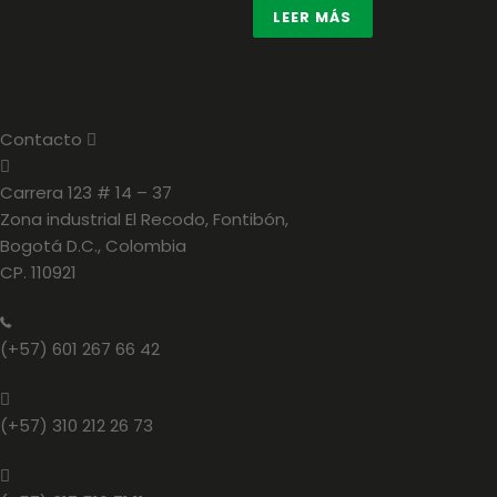
LEER MÁS
Contacto
E
x
p
a
Carrera 123 # 14 – 37
n
Zona industrial El Recodo, Fontibón,
d
Bogotá D.C., Colombia
CP. 110921
(+57) 601 267 66 42
(+57) 310 212 26 73