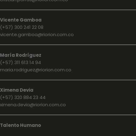
Vicente Gamboa
(+57) 300 241 22 08
vicente.gamboa@riorion.com.co
María Rodríguez
(+57) 311 613 14 94
maria.rodriguez@riorion.com.co
Ximena Devia
(+57) 320 884 23 44
ximena.devia@riorion.com.co
Talento Humano