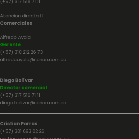
(+57) 317 516 71 11
Atencion directa
E
x
Comerciales
p
a
n
Alfredo Ayala
d
Gerente
(+57) 310 212 26 73
alfredoayala@riorion.com.co
Diego Bolívar
Director comercial
(+57) 317 516 71 11
diego.bolivar@riorion.com.co
Cristian Porras
(+57) 301 693 02 26
cristian.porras@riorion.com.co