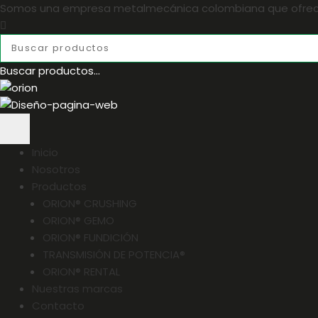
Somos una empresa metalmecánica colombiana que ofrece s
Buscar productos...
Inicio
Nosotros
Productos
ORION® CRUSHING
ORION® GEMO
ORION® FUNDICIÓN
TRANSMISIÓN DE POTENCIA®
ORION® RENTAL
Nuestras marcas
Contacto