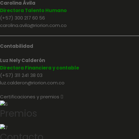
Carolina Ávila
Directora Talento Humano
(+57) 300 217 60 56
carolina.avila@riorion.com.co
Contabilidad
Luz Nely Calderón
Directora Financiera y contable
(+57) 311 241 38 03
luz.calderon@riorion.com.co
Certificaciones y premios
E
x
p
Premios
a
n
d
Contacto