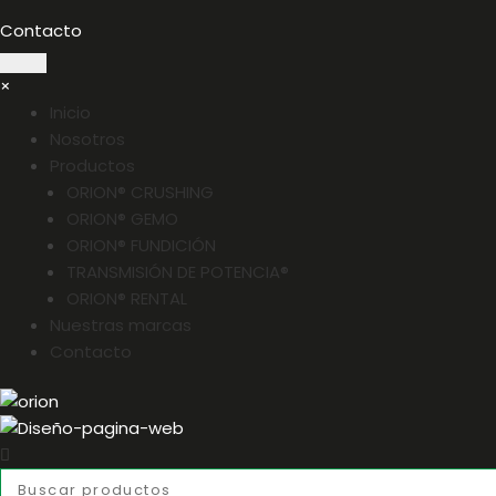
Contacto
×
Inicio
Nosotros
Productos
ORION® CRUSHING
ORION® GEMO
ORION® FUNDICIÓN
TRANSMISIÓN DE POTENCIA®
ORION® RENTAL
Nuestras marcas
Contacto