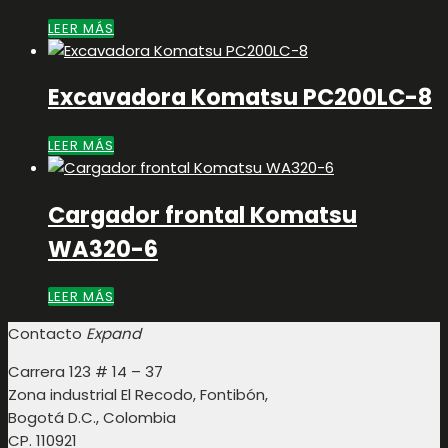
LEER MÁS
Excavadora Komatsu PC200LC-8
LEER MÁS
Cargador frontal Komatsu
WA320-6
LEER MÁS
Contacto
Expand
Carrera 123 # 14 – 37
Zona industrial El Recodo, Fontibón,
Bogotá D.C., Colombia
CP. 110921