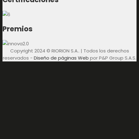
Premios
Copyright 2024 © RIORION S.A.. | Todos los derechos
reservados -
Diseño de páginas Web
por P&P Group S.A.S.