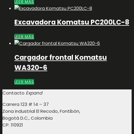
LEER MÁS
Excavadora Komatsu PC200LC-8
LEER MÁS
Cargador frontal Komatsu
WA320-6
LEER MÁS
Contacto
Expand
Carrera 123 # 14 – 37
Zona industrial El Recodo, Fontibón,
Bogotá D.C., Colombia
CP. 110921